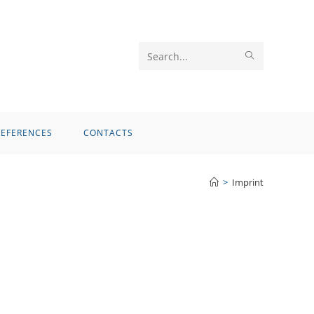
SUBMIT
Search
SEARCH
this
website
REFERENCES
CONTACTS
>
Imprint