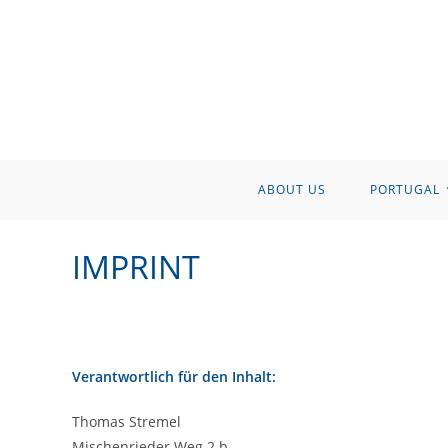
Skip
to
content
ABOUT US
PORTUGAL
IMPRINT
Verantwortlich für den Inhalt:
Thomas Stremel
Mischenrieder Weg 2 b